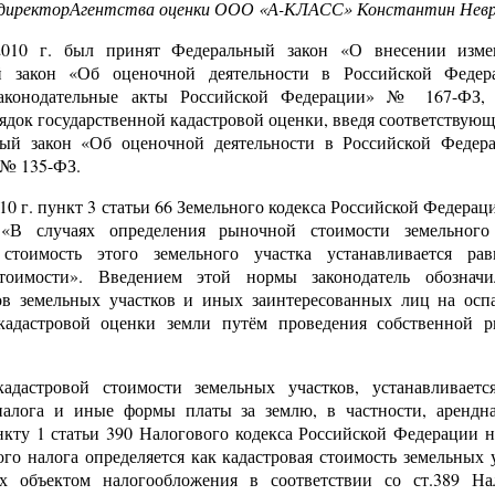
 директорАгентства оценки ООО «А-КЛАСС» Константин Невр
10 г. был принят Федеральный закон «О внесении изме
й закон «Об оценочной деятельности в Российской Федер
законодательные акты Российской Федерации» № 167-ФЗ, 
ядок государственной кадастровой оценки, введя соответствующ
ый закон «Об оценочной деятельности в Российской Федер
. № 135-ФЗ.
10 г. пункт 3 статьи 66 Земельного кодекса Российской Федерац
 «В случаях определения рыночной стоимости земельного
 стоимость этого земельного участка устанавливается ра
тоимости». Введением этой нормы законодатель обозначи
ов земельных участков и иных заинтересованных лиц на осп
 кадастровой оценки земли путём проведения собственной 
адастровой стоимости земельных участков, устанавливаетс
налога и иные формы платы за землю, в частности, арендна
нкту 1 статьи 390 Налогового кодекса Российской Федерации н
ого налога определяется как кадастровая стоимость земельных 
х объектом налогообложения в соответствии со ст.389 На