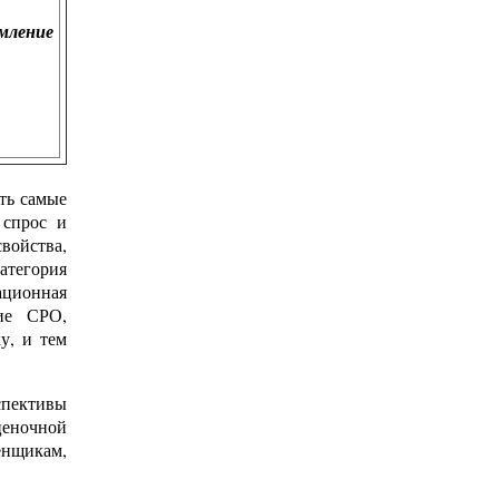
мление
ть самые
 спрос и
войства,
категория
ционная
ие СРО,
у, и тем
спективы
еночной
енщикам,