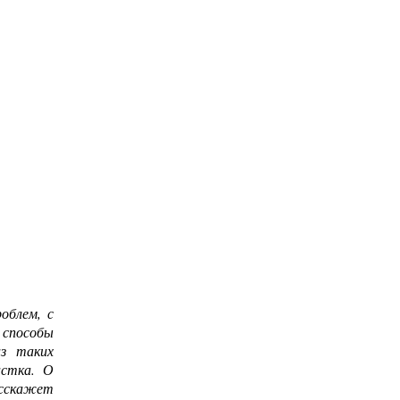
облем, с
 способы
из таких
астка. О
асскажет