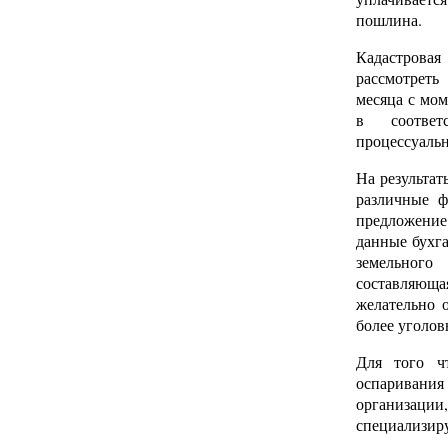
пошлина.
Кадастров
рассмотреть
месяца с мом
в соотве
процессуальн
На результат
различные ф
предложение
данные бухга
земельного
составляющ
желательно 
более уголов
Для того ч
оспаривани
организации
специализир