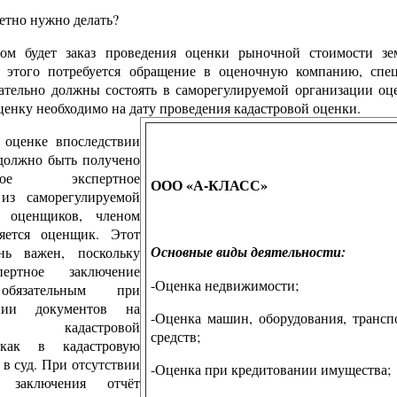
етно нужно делать?
м будет заказ проведения оценки рыночной стоимости зе
я этого потребуется обращение в оценочную компанию, спе
зательно должны состоять в саморегулируемой организации оц
ценку необходимо на дату проведения кадастровой оценки.
 оценке впоследствии
 должно быть получено
льное экспертное
ООО «А-КЛАСС»
из саморегулируемой
и оценщиков, членом
яется оценщик. Этот
Основные виды деятельности:
нь важен, поскольку
пертное заключение
-Оценка недвижимости;
обязательным при
ении документов на
-Оценка машин, оборудования, транс
ние кадастровой
средств;
 как в кадастровую
и в суд. При отсутствии
-Оценка при кредитовании имущества;
о заключения отчёт