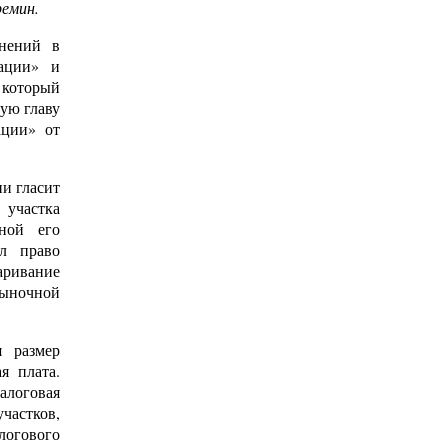
емин.
нений в
ации» и
который
ую главу
ации» от
ии гласит
 участка
вной его
л право
аривание
рыночной
я размер
я плата.
алоговая
участков,
логового