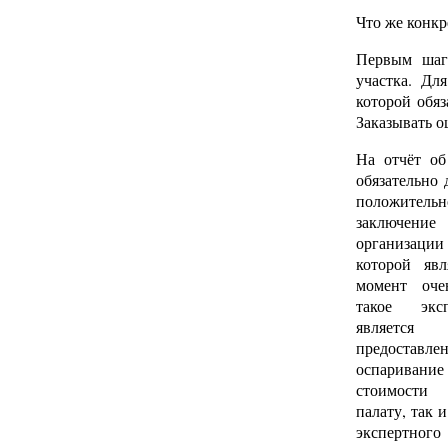
Что же конкр
Первым шаго
участка. Дл
которой обя
Заказывать о
На отчёт об
обязательно
положите
заключение 
организаци
которой явл
момент оче
такое экс
является 
предоставл
оспарива
стоимости
палату, так 
экспертног