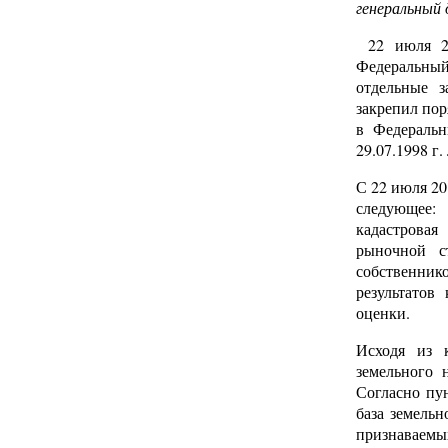
генеральный
22 июля 20
Федеральны
отдельные 
закрепил пор
в Федеральн
29.07.1998 г
С 22 июля 20
следующее:
кадастровая
рыночной с
собственник
результатов
оценки.
Исходя из к
земельного 
Согласно пу
база земельн
признаваемы