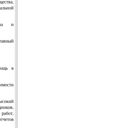
ества,
пальной
тва и
ставный
мощь в
имости
ысокий
дников,
работ,
тчетов