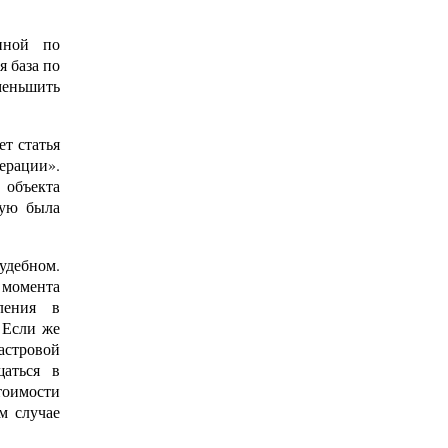
енной по
 база по
еньшить
ет статья
ерации».
 объекта
рую была
удебном.
момента
ления в
 Если же
астровой
аться в
тоимости
м случае