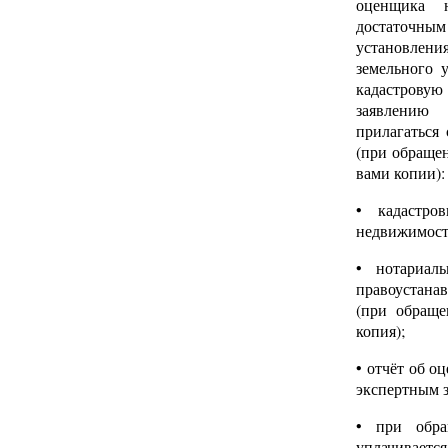
оценщика 
достаточн
установлени
земельного 
кадастрову
заявлени
прилагаться
(при обращен
вами копии):
• кадастро
недвижимост
• нотариаль
правоустана
(при обраще
копия);
• отчёт об о
экспертным 
• при обр
уплачивает