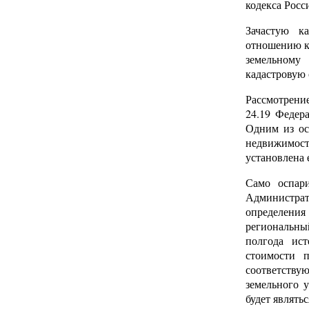
кодекса Росс
Зачастую ка
отношению к 
земельному
кадастровую 
Рассмотрение
24.19 Федер
Одним из ос
недвижимост
установлена 
Само оспари
Администра
определени
региональны
полгода ист
стоимости 
соответству
земельного 
будет являтьс