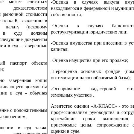
не может считаться
-Оценка в случаях выкупа имущ
ым доказательством
находящегося в федеральной и муници
я рыночной стоимости
собственности;
участка.К заявлению в
-Оценка в случаях банкротс
ю палату (исковому
реструктуризации юридических лиц;
ю в суд) должны
 следующие документы
-Оценка имущества при внесении в у
ии в суд – заверенные
капитал;
-Оценка имущества при его продаже;
вый паспорт объекта
и;
-Переоценка основных фондов (по
оптимизации налогооблагаемой базы);
но заверенная копия
вливающего документа
-Оспаривание кадастровой сто
нии в суд – обычная
земельных участков .
Агентство оценки «А-КЛАСС» - это в
ценке с положительным
профессионализм руководства и сотру
заключением;
кратчайшие сроки выполнения 
приемлемые цены, сопровождение о
ащении в суд также
оценки в суде.
ся государственная