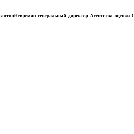
тантинНевремин генеральный директор А
гентства оценки