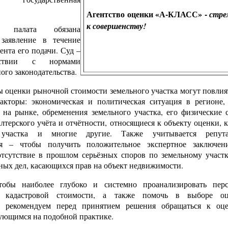
Агентство оценки «А-КЛАСС» -
стре
к совершенству!
ая палата обязана
 заявление в течение
ента его подачи. Суд –
тствии с нормами
ого законодательства.
ы оценки рыночной стоимости земельного участка могут повлия
акторы: экономическая и политическая ситуация в регионе,
 на рынке, обременения земельного участка, его физические с
лтерского учёта и отчётности, относящиеся к объекту оценки, 
 участка и многие другие. Также учитывается репута
ая – чтобы получить положительное экспертное заключен
отсутствие в прошлом серьёзных споров по земельному участк
ных дел, касающихся прав на объект недвижимости.
тобы наиболее глубоко и системно проанализировать пер
я кадастровой стоимости, а также помочь в выборе оц
, рекомендуем перед принятием решения обращаться к оц
ующимся на подобной практике.