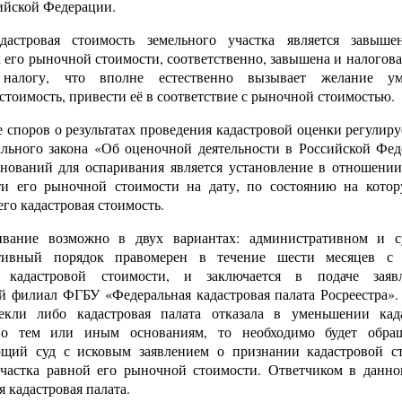
ийской Федерации.
дастровая стоимость земельного участка является завыш
его рыночной стоимости, соответственно, завышена и налоговая
 налогу, что вполне естественно вызывает желание ум
стоимость, привести её в соответствие с рыночной стоимостью.
 споров о результатах проведения кадастровой оценки регулиру
ального закона «Об оценочной деятельности в Российской Фед
нований для оспаривания является установление в отношении
и его рыночной стоимости на дату, по состоянию на кото
его кадастровая стоимость.
вание возможно в двух вариантах: административном и с
тивный порядок правомерен в течение шести месяцев с 
я кадастровой стоимости, и заключается в подаче заяв
й филиал ФГБУ «Федеральная кадастровая палата Росреестра».
екли либо кадастровая палата отказала в уменьшении кад
по тем или иным основаниям, то необходимо будет обращ
ющий суд с исковым заявлением о признании кадастровой с
участка равной его рыночной стоимости. Ответчиком в данно
я кадастровая палата.